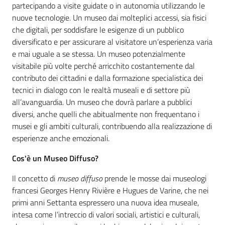
Per
partecipando a visite guidate o in autonomia utilizzando le
saperne
nuove tecnologie. Un museo dai molteplici accessi, sia fisici
di
che digitali, per soddisfare le esigenze di un pubblico
più
diversificato e per assicurare al visitatore un’esperienza varia
e mai uguale a se stessa. Un museo potenzialmente
visitabile più volte perché arricchito costantemente dal
contributo dei cittadini e dalla formazione specialistica dei
tecnici in dialogo con le realtà museali e di settore più
all’avanguardia. Un museo che dovrà parlare a pubblici
diversi, anche quelli che abitualmente non frequentano i
Contatti
musei e gli ambiti culturali, contribuendo alla realizzazione di
e
esperienze anche emozionali.
orari
Cos'è un Museo Diffuso?
Il concetto di
museo diffuso
prende le mosse dai museologi
Seguici
francesi Georges Henry Rivière e Hugues de Varine, che nei
su
primi anni Settanta espressero una nuova idea museale,
intesa come l’intreccio di valori sociali, artistici e culturali,