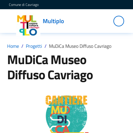
Vai al contenuto
Vai alla navigazione
Vai al footer
Comune di Cavriago
Multiplo
Multiplo
Centro
Cultura
Cavriago
Home
/
Progetti
/
MuDiCa Museo Diffuso Cavriago
MuDiCa Museo
Servizi
Diffuso Cavriago
C
a
t
a
l
o