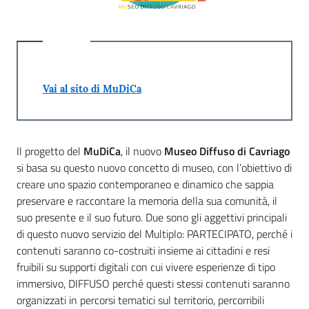
g
o
Eventi
Vai al sito di MuDiCa
Corsi
Progetti
Il progetto del
MuDiCa
, il nuovo
Museo Diffuso di Cavriago
si basa su questo nuovo concetto di museo, con l’obiettivo di
creare uno spazio contemporaneo e dinamico che sappia
preservare e raccontare la memoria della sua comunità, il
Partecipa
suo presente e il suo futuro. Due sono gli aggettivi principali
di questo nuovo servizio del Multiplo: PARTECIPATO, perché i
contenuti saranno co-costruiti insieme ai cittadini e resi
Sostieni
fruibili su supporti digitali con cui vivere esperienze di tipo
immersivo, DIFFUSO perché questi stessi contenuti saranno
organizzati in percorsi tematici sul territorio, percorribili