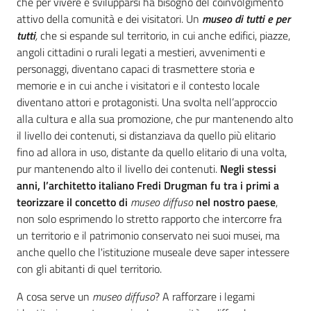
che per vivere e svilupparsi ha bisogno del coinvolgimento
attivo della comunità e dei visitatori. Un
museo di tutti e per
tutti
,
che si espande sul territorio, in cui anche edifici, piazze,
angoli cittadini o rurali legati a mestieri, avvenimenti e
personaggi, diventano capaci di trasmettere storia e
memorie e in cui anche i visitatori e il contesto locale
diventano attori e protagonisti. Una svolta nell’approccio
alla cultura e alla sua promozione, che pur mantenendo alto
il livello dei contenuti, si distanziava da quello più elitario
fino ad allora in uso, distante da quello elitario di una volta,
pur mantenendo alto il livello dei contenuti.
Negli stessi
anni, l’architetto italiano Fredi Drugman fu tra i primi a
teorizzare il concetto di
museo diffuso
nel nostro paese
,
non solo esprimendo lo stretto rapporto che intercorre fra
un territorio e il patrimonio conservato nei suoi musei, ma
anche quello che l'istituzione museale deve saper intessere
con gli abitanti di quel territorio.
A cosa serve un
museo diffuso
? A rafforzare i legami