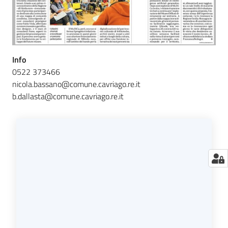
Info
0522 373466
nicola.bassano@comune.cavriago.re.it
b.dallasta@comune.cavriago.re.it