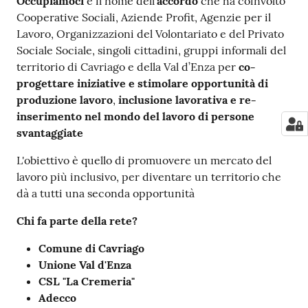
Contenuto
Occupiamoci
è il nome dell'
accordo
che ha coinvolto
Cooperative Sociali, Aziende Profit, Agenzie per il
Lavoro, Organizzazioni del Volontariato e del Privato
Sociale Sociale, singoli cittadini, gruppi informali del
territorio di Cavriago e della Val d’Enza per
co-
progettare iniziative e stimolare opportunità di
produzione lavoro
,
inclusione lavorativa e re-
inserimento nel mondo del lavoro di persone
svantaggiate
L'obiettivo è quello di promuovere un mercato del
lavoro più inclusivo, per diventare un territorio che
dà a tutti una seconda opportunità
Chi fa parte della rete?
Comune di Cavriago
Unione Val d'Enza
CSL "La Cremeria"
Adecco