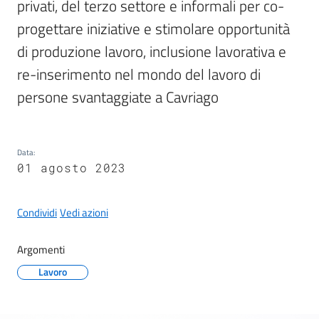
g
privati, del terzo settore e informali per co-
o
progettare iniziative e stimolare opportunità 
di produzione lavoro, inclusione lavorativa e 
Eventi
re-inserimento nel mondo del lavoro di 
persone svantaggiate a Cavriago
Corsi
Data
:
Progetti
01 agosto 2023
Partecipa
Condividi
Vedi azioni
Argomenti
Sostieni
Lavoro