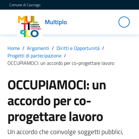
Vai al contenuto
Vai alla navigazione
Vai al footer
Comune di Cavriago
Multiplo
Multiplo
Centro
Cultura
Cavriago
Home
/
Argomenti
/
Diritti e Opportunità
/
Progetti di partecipazione
/
OCCUPIAMOCI: un accordo per co-progettare lavoro
Servizi
OCCUPIAMOCI: un
Salta al contenuto
accordo per co-
C
a
t
progettare lavoro
a
l
Un accordo che coinvolge soggetti pubblici, 
o