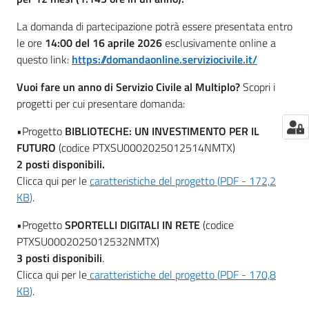
Per
saperne
La domanda di partecipazione potrà essere presentata entro
di
le ore
14:00 del 16 aprile 2026
esclusivamente online a
più
questo link:
https://domandaonline.serviziocivile.it/
Vuoi fare un anno di Servizio Civile al Multiplo?
Scopri i
progetti per cui presentare domanda:
•Progetto
BIBLIOTECHE: UN INVESTIMENTO PER IL
FUTURO
(codice PTXSU0002025012514NMTX)
Contatti
2 posti disponibili.
e
Clicca qui per le
caratteristiche del progetto
(
PDF
-
172,2
orari
KB
)
.
•Progetto
SPORTELLI DIGITALI IN RETE
(codice
PTXSU0002025012532NMTX)
Seguici
3 posti disponibili
.
su
Clicca qui per le
caratteristiche del progetto
(
PDF
-
170,8
KB
)
.