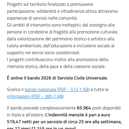
g
Progetti sul territorio finalizzati a promuovere
o
partecipazione, solidarietà e cittadinanza attiva attraverso
esperienze di servizio nelle comunità.
Eventi
Gli ambiti di intervento sono molteplici: dal sostegno alle
persone in condizione di fragilità alla promozione culturale,
dalla valorizzazione del patrimonio storico e artistico alla
Corsi
tutela ambientale, dall’educazione e inclusione sociale al
supporto nei servizi socio-assistenziali.
I progetti contribuiscono inoltre alla promozione della
Progetti
memoria storica, della pace e della coesione sociale.
È online il bando 2026 di Servizio Civile Universale.
Partecipa
Scarica il
bando nazionale
(
PDF
-
512,1 KB
)
e tutte le
informazioni
(
PDF
-
385,7 KB
)
.
Il bando prevede complessivamente
65.964
posti disponibili
Sostieni
in Italia e all’estero.
L’indennità mensile è pari a euro
519,47 netti per un servizio di circa 25 ore alla settimana,
per 12 mesi (1.145 ore in un anno).