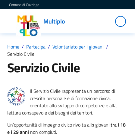
Vai al contenuto
Vai alla navigazione
Vai al footer
Comune di Cavriago
Multiplo
Multiplo
Centro
Cultura
Cavriago
Home
/
Partecipa
/
Volontariato per i giovani
/
Servizio Civile
Servizio Civile
Servizi
Il Servizio Civile rappresenta un percorso di
C
crescita personale e di formazione civica,
a
orientato allo sviluppo di competenze e alla
t
lettura consapevole dei bisogni dei territori.
a
l
Un’opportunità di impegno civico rivolta allɜ giovani
tra i 18
o
e i 29 anni
non compiuti.