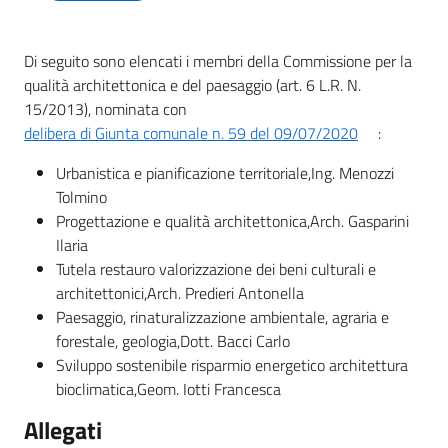
g
o
Di seguito sono elencati i membri della Commissione per la
Eventi
qualità architettonica e del paesaggio (art. 6 L.R. N.
15/2013), nominata con
delibera di Giunta comunale n. 59 del 09/07/2020
:
Corsi
Urbanistica e pianificazione territoriale,Ing. Menozzi
Tolmino
Progetti
Progettazione e qualità architettonica,Arch. Gasparini
Ilaria
Tutela restauro valorizzazione dei beni culturali e
architettonici,Arch. Predieri Antonella
Partecipa
Paesaggio, rinaturalizzazione ambientale, agraria e
forestale, geologia,Dott. Bacci Carlo
Sviluppo sostenibile risparmio energetico architettura
Sostieni
bioclimatica,Geom. Iotti Francesca
Allegati