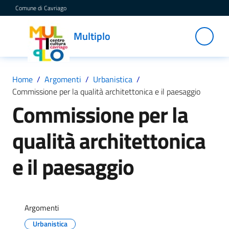
Vai al contenuto
Vai alla navigazione
Vai al footer
Comune di Cavriago
Multiplo
Multiplo
Centro
Cultura
Cavriago
Home
/
Argomenti
/
Urbanistica
/
Commissione per la qualità architettonica e il paesaggio
Commissione per la
Servizi
qualità architettonica
C
e il paesaggio
a
t
a
l
Argomenti
o
Urbanistica