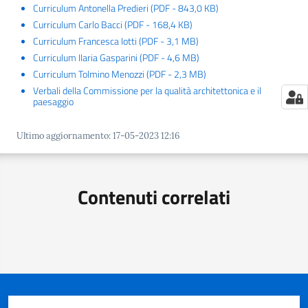
Per
Curriculum Antonella Predieri
(
PDF
-
843,0 KB
)
saperne
Curriculum Carlo Bacci
(
PDF
-
168,4 KB
)
di
Curriculum Francesca Iotti
(
PDF
-
3,1 MB
)
più
Curriculum Ilaria Gasparini
(
PDF
-
4,6 MB
)
Curriculum Tolmino Menozzi
(
PDF
-
2,3 MB
)
Verbali della Commissione per la qualità architettonica e il
paesaggio
Ultimo aggiornamento
:
17-05-2023 12:16
Contatti
e
Contenuti correlati
orari
Seguici
su