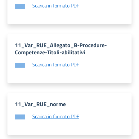
Per
Scarica in formato PDF
saperne
di
più
11_Var_RUE_Allegato_B-Procedure-
Competenze-Titoli-abilitativi
Scarica in formato PDF
Contatti
e
orari
11_Var_RUE_norme
Seguici
Scarica in formato PDF
su