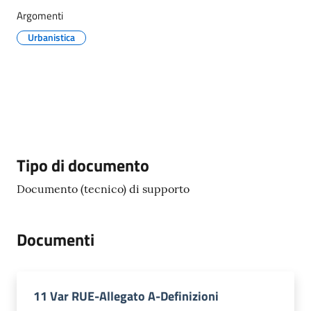
g
Argomenti
o
Urbanistica
Eventi
Corsi
Progetti
Descrizione
Tipo di documento
Documento (tecnico) di supporto
Partecipa
Documenti
Sostieni
11 Var RUE-Allegato A-Definizioni