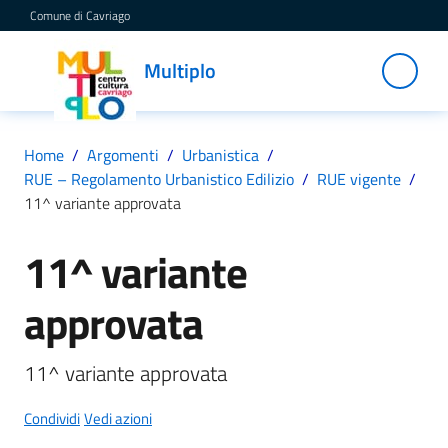
Vai al contenuto
Vai alla navigazione
Vai al footer
Comune di Cavriago
Multiplo
Multiplo
Centro
Cultura
Cavriago
Home
/
Argomenti
/
Urbanistica
/
RUE – Regolamento Urbanistico Edilizio
/
RUE vigente
/
11^ variante approvata
Servizi
11^ variante
Salta al contenuto
approvata
C
a
t
11^ variante approvata
a
l
Condividi
Vedi azioni
o