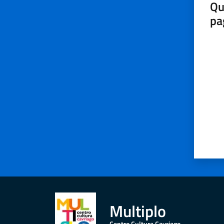
Qu
pa
Valut
Multiplo