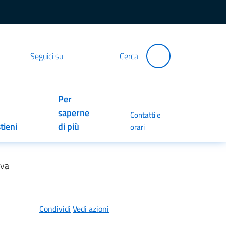
Seguici su
Cerca
Per
saperne
Contatti e
tieni
di più
orari
iva
Condividi
Vedi azioni