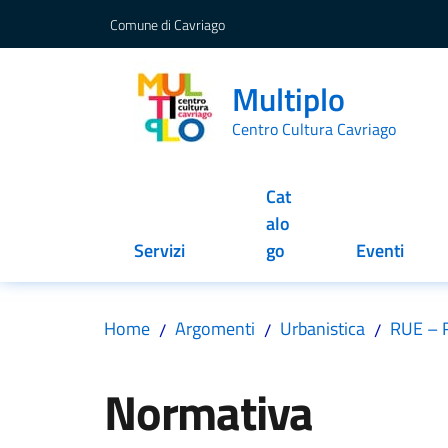
Vai al contenuto
Vai alla navigazione
Vai al footer
Comune di Cavriago
Multiplo
Centro Cultura Cavriago
Cat
alo
Servizi
go
Eventi
Home
Argomenti
Urbanistica
RUE – R
/
/
/
Salta al contenuto
Normativa