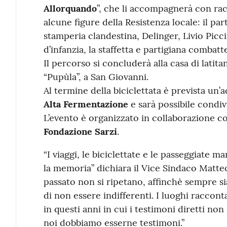
Allorquando
”, che li accompagnerà con rac
alcune figure della Resistenza locale: il pa
stamperia clandestina, Delinger, Livio Picc
d’infanzia, la staffetta e partigiana combatt
Il percorso si concluderà alla casa di latitan
“Pupùla”, a San Giovanni.
Al termine della biciclettata è prevista un’
Alta Fermentazione
e sarà possibile condi
L’evento è organizzato in collaborazione c
Fondazione Sarzi
.
“I viaggi, le biciclettate e le passeggiate 
la memoria” dichiara il Vice Sindaco Matteo
passato non si ripetano, affinchè sempre sia
di non essere indifferenti. I luoghi raccon
in questi anni in cui i testimoni diretti no
noi dobbiamo esserne testimoni.”