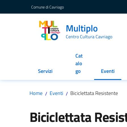
Vai al contenuto
Vai alla navigazione
Vai al footer
Comune di Cavriago
Multiplo
Centro Cultura Cavriago
Cat
alo
Servizi
go
Eventi
Menu selez
Home
Eventi
Biciclettata Resistente
/
/
Salta al contenuto
Biciclettata Resis