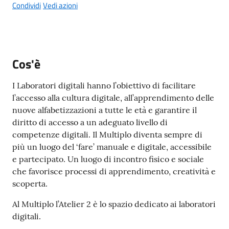
g
Condividi
Vedi azioni
o
Eventi
Menu selezionato
Cos'è
Corsi
I Laboratori digitali hanno l’obiettivo di facilitare
l’accesso alla cultura digitale, all’apprendimento delle
nuove alfabetizzazioni a tutte le età e garantire il
Progetti
diritto di accesso a un adeguato livello di
competenze digitali. Il Multiplo diventa sempre di
più un luogo del ‘fare’ manuale e digitale, accessibile
Partecipa
e partecipato. Un luogo di incontro fisico e sociale
che favorisce processi di apprendimento, creatività e
scoperta.
Sostieni
Al Multiplo l’Atelier 2 è lo spazio dedicato ai laboratori
digitali.