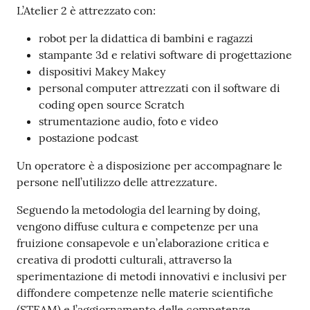
Per
L’Atelier 2 è attrezzato con:
saperne
robot per la didattica di bambini e ragazzi
di
stampante 3d e relativi software di progettazione
più
dispositivi Makey Makey
personal computer attrezzati con il software di
coding open source Scratch
strumentazione audio, foto e video
postazione podcast
Contatti
Un operatore è a disposizione per accompagnare le
e
persone nell’utilizzo delle attrezzature.
orari
Seguendo la metodologia del learning by doing,
vengono diffuse cultura e competenze per una
fruizione consapevole e un’elaborazione critica e
Seguici
creativa di prodotti culturali, attraverso la
su
sperimentazione di metodi innovativi e inclusivi per
diffondere competenze nelle materie scientifiche
(STEAM) e l’aggiornamento delle competenze