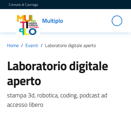
Vai al contenuto
Vai alla navigazione
Vai al footer
Comune di Cavriago
Multiplo
Multiplo
Centro
Cultura
Cavriago
Home
/
Eventi
/
Laboratorio digitale aperto
Laboratorio digitale
Salta al contenuto
Servizi
aperto
C
stampa 3d, robotica, coding, podcast ad 
a
accesso libero
t
a
l
o