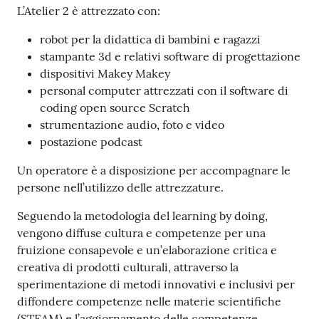
Per
L’Atelier 2 è attrezzato con:
saperne
robot per la didattica di bambini e ragazzi
di
stampante 3d e relativi software di progettazione
più
dispositivi Makey Makey
personal computer attrezzati con il software di
coding open source Scratch
strumentazione audio, foto e video
postazione podcast
Contatti
Un operatore è a disposizione per accompagnare le
e
persone nell’utilizzo delle attrezzature.
orari
Seguendo la metodologia del learning by doing,
vengono diffuse cultura e competenze per una
fruizione consapevole e un’elaborazione critica e
Seguici
creativa di prodotti culturali, attraverso la
su
sperimentazione di metodi innovativi e inclusivi per
diffondere competenze nelle materie scientifiche
(STEAM) e l’aggiornamento delle competenze