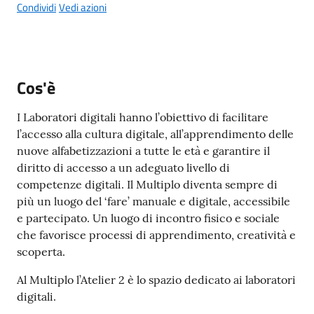
g
Condividi
Vedi azioni
o
Eventi
Menu selezionato
Cos'è
Corsi
I Laboratori digitali hanno l’obiettivo di facilitare
l’accesso alla cultura digitale, all’apprendimento delle
nuove alfabetizzazioni a tutte le età e garantire il
Progetti
diritto di accesso a un adeguato livello di
competenze digitali. Il Multiplo diventa sempre di
più un luogo del ‘fare’ manuale e digitale, accessibile
Partecipa
e partecipato. Un luogo di incontro fisico e sociale
che favorisce processi di apprendimento, creatività e
scoperta.
Sostieni
Al Multiplo l’Atelier 2 è lo spazio dedicato ai laboratori
digitali.