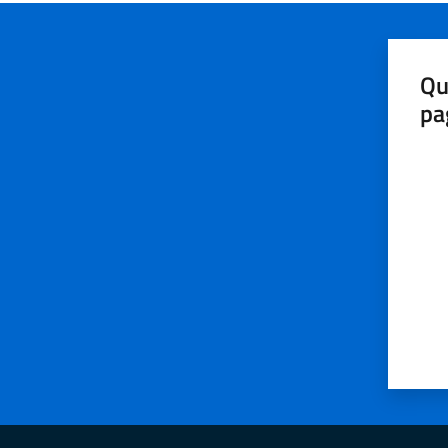
Qu
pa
Valut