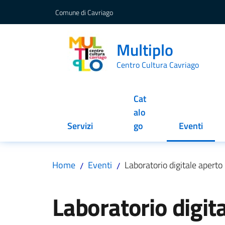
Vai al contenuto
Vai alla navigazione
Vai al footer
Comune di Cavriago
Multiplo
Centro Cultura Cavriago
Cat
alo
Servizi
go
Eventi
Menu selez
Home
Eventi
Laboratorio digitale aperto
/
/
Salta al contenuto
Laboratorio digit