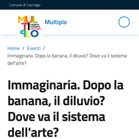
Vai al contenuto
Vai alla navigazione
Vai al footer
Comune di Cavriago
Multiplo
Multiplo
Centro
Cultura
Cavriago
Home
/
Eventi
/
Immaginaria. Dopo la banana, il diluvio? Dove va il sistema
dell'arte?
Servizi
Immaginaria. Dopo la
Salta al contenuto
banana, il diluvio?
C
a
t
Dove va il sistema
a
l
dell'arte?
o