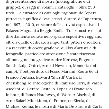
di presentazione di mostre (monografiche e di
Per
gruppo), di saggi in volumi e cataloghi – oltre 250
saperne
titoli –, e curatore di cataloghi ragionati dell’opera
di
pittorica e grafica di vari artisti, è stato, dall’apertura,
più
nel 1997, al 2010, curatore delle attività espositive di
Palazzo Magnani a Reggio Emilia. Tra le mostre da lui
direttamente curate nello spazio espositivo reggiano,
oltre a quelle dedicate a importanti pittori e scultori,
e a raccolte di opere grafiche, di libri d’artista e di
fotografie, particolare attenzione è stata riservata
Contatti
all’immagine fotografica: André Kertesz, Eugene
e
Smith, Luigi Ghirri, Arnold Newman, Memoria dei
orari
campi, Tibet perduto di Fosco Maraini, Route 66 di
Franco Fontana, Edward ‘Sheriff’ Curtis, Li
Zhensheng, le antologiche di Stanislao Farri, di Vasco
Ascolini, di Gérard Castello-Lopes, di Francisco
Seguici
Infante, di James Natchwey, di Werner Bischof, di
su
Arno Rafael Minkkinen, di Francesco Zizola, di
Michael Kenna, le mostre di Mario De Biasi e di Carla