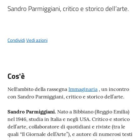
g
Sandro Parmiggiani, critico e storico dell’arte.
o
Eventi
Menu selezionato
Condividi
Vedi azioni
Corsi
Progetti
Cos'è
Nell'ambito della rassegna
Immaginaria
, un incontro
Partecipa
con Sandro Parmiggiani, critico e storico dell’arte.
Sandro Parmiggiani.
Nato a Bibbiano (Reggio Emilia)
Sostieni
nel 1946, studia in Italia e negli USA. Critico e storico
dell’arte, collaboratore di quotidiani e riviste (tra le
quali “Il Giornale dell’Arte”), e autore di numerosi testi