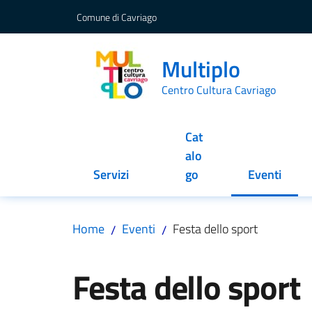
Vai al contenuto
Vai alla navigazione
Vai al footer
Comune di Cavriago
Multiplo
Centro Cultura Cavriago
Cat
alo
Servizi
go
Eventi
Menu selez
Home
Eventi
Festa dello sport
/
/
Salta al contenuto
Festa dello sport