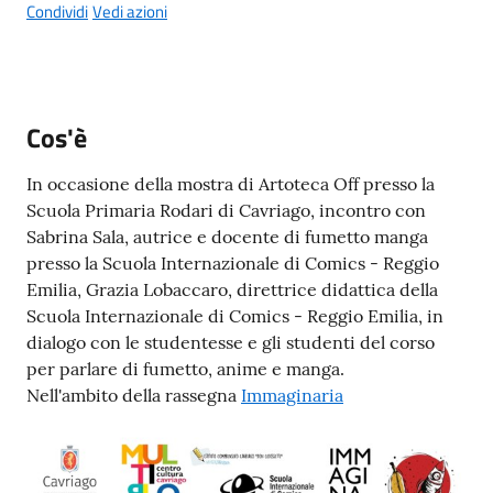
g
Condividi
Vedi azioni
o
Eventi
Menu selezionato
Cos'è
Corsi
In occasione della mostra di Artoteca Off presso la
Scuola Primaria Rodari di Cavriago, incontro con
Sabrina Sala, autrice e docente di fumetto manga
Progetti
presso la Scuola Internazionale di Comics - Reggio
Emilia, Grazia Lobaccaro, direttrice didattica della
Scuola Internazionale di Comics - Reggio Emilia, in
Partecipa
dialogo con le studentesse e gli studenti del corso
per parlare di fumetto, anime e manga.
Nell'ambito della rassegna
Immaginaria
Sostieni