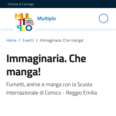
Vai al contenuto
Vai alla navigazione
Vai al footer
Comune di Cavriago
Multiplo
Multiplo
Centro
Cultura
Cavriago
Home
/
Eventi
/
Immaginaria. Che manga!
Immaginaria. Che
Salta al contenuto
Servizi
manga!
C
Fumetti, anime e manga con la Scuola 
a
Internazionale di Comics - Reggio Emilia
t
a
l
o