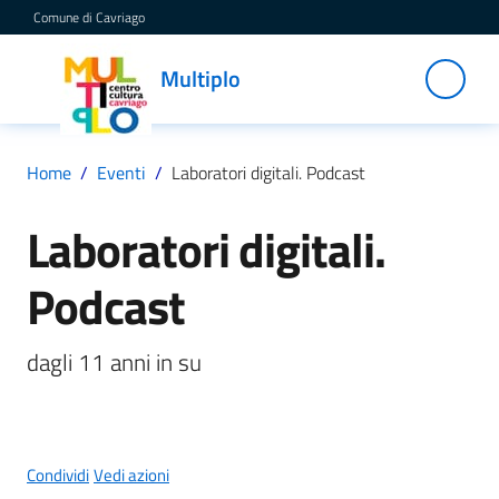
Vai al contenuto
Vai alla navigazione
Vai al footer
Comune di Cavriago
Multiplo
Multiplo
Centro
Cultura
Cavriago
Home
/
Eventi
/
Laboratori digitali. Podcast
Laboratori digitali.
Salta al contenuto
Servizi
Podcast
C
dagli 11 anni in su
a
t
a
l
o
Condividi
Vedi azioni