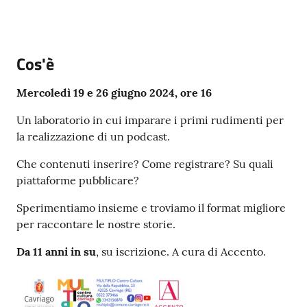
g
o
Eventi
Cos'è
Menu selezionato
Mercoledì 19 e 26 giugno 2024, ore 16
Corsi
Un laboratorio in cui imparare i primi rudimenti per
la realizzazione di un podcast.
Progetti
Che contenuti inserire? Come registrare? Su quali
piattaforme pubblicare?
Partecipa
Sperimentiamo insieme e troviamo il format migliore
per raccontare le nostre storie.
Da 11 anni in su
, su iscrizione. A cura di Accento.
Sostieni