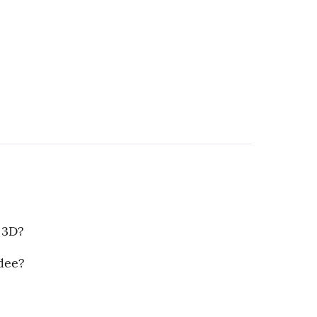
 3D?
idee?