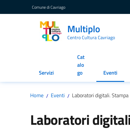
Vai al contenuto
Vai alla navigazione
Vai al footer
Comune di Cavriago
Multiplo
Centro Cultura Cavriago
Cat
alo
Servizi
go
Eventi
Menu selez
Home
Eventi
Laboratori digitali. Stampa
/
/
Salta al contenuto
Laboratori digita