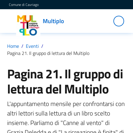
Vai al contenuto
Vai alla navigazione
Vai al footer
Comune di Cavriago
Multiplo
Multiplo
Centro
Cultura
Cavriago
Home
/
Eventi
/
Pagina 21. Il gruppo di lettura del Multiplo
Servizi
Pagina 21. Il gruppo di
Salta al contenuto
lettura del Multiplo
C
a
L'appuntamento mensile per confrontarsi con 
t
altri lettori sulla lettura di un libro scelto 
a
l
insieme. Parliamo di "Canne al vento" di 
o
Grazia Deledda e di "La ricreazione è finita" di 