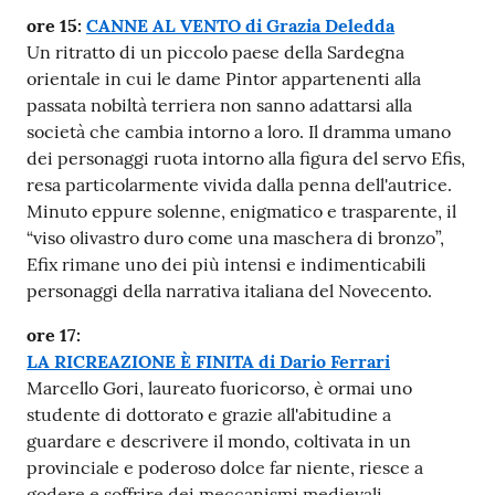
Per
ore 15:
CANNE AL VENTO di Grazia Deledda
saperne
Un ritratto di un piccolo paese della Sardegna
di
orientale in cui le dame Pintor appartenenti alla
più
passata nobiltà terriera non sanno adattarsi alla
società che cambia intorno a loro. Il dramma umano
dei personaggi ruota intorno alla figura del servo Efis,
resa particolarmente vivida dalla penna dell'autrice.
Minuto eppure solenne, enigmatico e trasparente, il
“viso olivastro duro come una maschera di bronzo”,
Contatti
Efix rimane uno dei più intensi e indimenticabili
e
personaggi della narrativa italiana del Novecento.
orari
ore 17:
LA RICREAZIONE È FINITA di Dario Ferrari
Marcello Gori, laureato fuoricorso, è ormai uno
Seguici
studente di dottorato e grazie all'abitudine a
su
guardare e descrivere il mondo, coltivata in un
provinciale e poderoso dolce far niente, riesce a
godere e soffrire dei meccanismi medievali