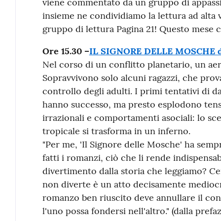
viene commentato da un gruppo di appassion
insieme ne condividiamo la lettura ad alta v
gruppo di lettura Pagina 21! Questo mese ci
Ore 15.30 –
IL SIGNORE DELLE MOSCHE di
Nel corso di un conflitto planetario, un aer
Sopravvivono solo alcuni ragazzi, che provan
controllo degli adulti. I primi tentativi di 
hanno successo, ma presto esplodono tens
irrazionali e comportamenti asociali: lo sce
tropicale si trasforma in un inferno.
"Per me, 'Il Signore delle Mosche' ha semp
fatti i romanzi, ciò che li rende indispensa
divertimento dalla storia che leggiamo? Ce
non diverte è un atto decisamente mediocr
romanzo ben riuscito deve annullare il conf
l'uno possa fondersi nell'altro." (dalla pre