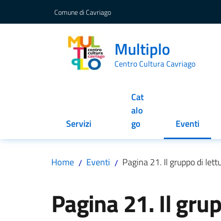
Vai al contenuto
Vai alla navigazione
Vai al footer
Comune di Cavriago
Multiplo
Centro Cultura Cavriago
Cat
alo
Servizi
go
Eventi
Menu selez
Home
Eventi
Pagina 21. Il gruppo di lett
/
/
Salta al contenuto
Pagina 21. Il grup