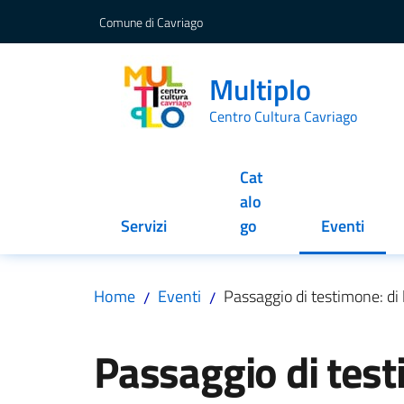
Vai al contenuto
Vai alla navigazione
Vai al footer
Comune di Cavriago
Multiplo
Centro Cultura Cavriago
Cat
alo
Servizi
go
Eventi
Menu selez
Home
Eventi
Passaggio di testimone: di l
/
/
Salta al contenuto
Passaggio di testi