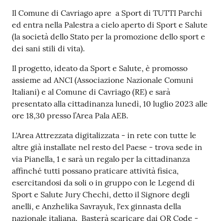
Per
Il Comune di Cavriago apre a Sport di TUTTI Parchi
saperne
ed entra nella Palestra a cielo aperto di Sport e Salute
di
(la società dello Stato per la promozione dello sport e
più
dei sani stili di vita).
Il progetto, ideato da Sport e Salute, è promosso
assieme ad ANCI (Associazione Nazionale Comuni
Italiani) e al Comune di Cavriago (RE) e sarà
presentato alla cittadinanza lunedì, 10 luglio 2023 alle
Contatti
ore 18,30 presso l’Area Pala AEB.
e
L'Area Attrezzata digitalizzata - in rete con tutte le
orari
altre già installate nel resto del Paese - trova sede in
via Pianella, 1 e sarà un regalo per la cittadinanza
affinché tutti possano praticare attività fisica,
Seguici
esercitandosi da soli o in gruppo con le Legend di
su
Sport e Salute Jury Chechi, detto il Signore degli
anelli, e Anzhelika Savrayuk, l'ex ginnasta della
nazionale italiana. Basterà scaricare dai QR Code -