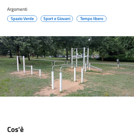
g
o
Argomenti
Spazio Verde
Sport e Giovani
Tempo libero
Eventi
Menu selezionato
Corsi
Progetti
Partecipa
Sostieni
Cos'è