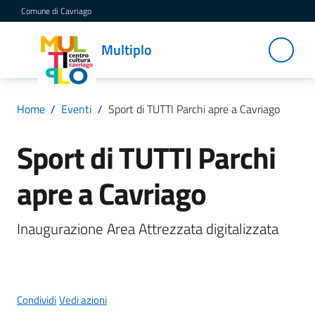
Vai al contenuto
Vai alla navigazione
Vai al footer
Comune di Cavriago
Multiplo
Multiplo
Centro
Cultura
Cavriago
Home
/
Eventi
/
Sport di TUTTI Parchi apre a Cavriago
Sport di TUTTI Parchi
Salta al contenuto
Servizi
apre a Cavriago
C
Inaugurazione Area Attrezzata digitalizzata
a
t
a
l
o
Condividi
Vedi azioni