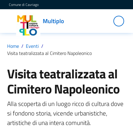
Vai al contenuto
Vai alla navigazione
Vai al footer
Comune di Cavriago
Multiplo
Multiplo
Centro
Cultura
Cavriago
Home
/
Eventi
/
Visita teatralizzata al Cimitero Napoleonico
Servizi
Visita teatralizzata al
Salta al contenuto
Cimitero Napoleonico
C
a
Alla scoperta di un luogo ricco di cultura dove 
t
si fondono storia, vicende urbanistiche, 
a
l
artistiche di una intera comunità. 
o