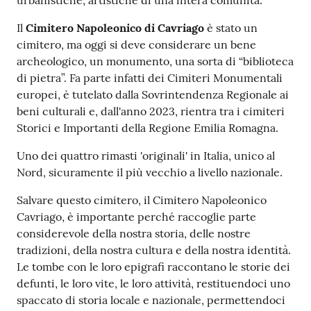
urbanistiche, artistiche di una intera comunità.
Per
saperne
Il
Cimitero Napoleonico di Cavriago
è stato un
di
cimitero, ma oggi si deve considerare un bene
più
archeologico, un monumento, una sorta di “biblioteca
di pietra”. Fa parte infatti dei Cimiteri Monumentali
europei, è tutelato dalla Sovrintendenza Regionale ai
beni culturali e, dall'anno 2023, rientra tra i cimiteri
Storici e Importanti della Regione Emilia Romagna.
Uno dei quattro rimasti 'originali' in Italia, unico al
Contatti
Nord, sicuramente il più vecchio a livello nazionale.
e
orari
Salvare questo cimitero, il Cimitero Napoleonico
Cavriago, è importante perché raccoglie parte
considerevole della nostra storia, delle nostre
tradizioni, della nostra cultura e della nostra identità.
Seguici
Le tombe con le loro epigrafi raccontano le storie dei
su
defunti, le loro vite, le loro attività, restituendoci uno
spaccato di storia locale e nazionale, permettendoci