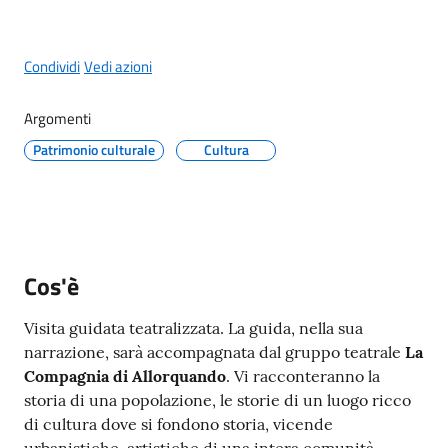
g
o
Condividi
Vedi azioni
Eventi
Menu selezionato
Argomenti
Corsi
Patrimonio culturale
Cultura
Progetti
Cos'è
Partecipa
Visita guidata teatralizzata. La guida, nella sua
narrazione, sarà accompagnata dal gruppo teatrale
La
Compagnia di Allorquando
. Vi racconteranno la
Sostieni
storia di una popolazione, le storie di un luogo ricco
di cultura dove si fondono storia, vicende