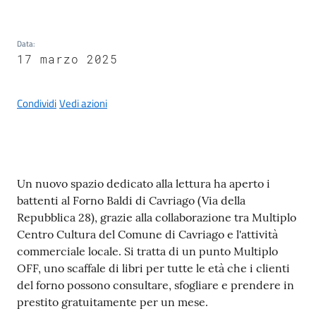
g
o
Data
:
Eventi
17 marzo 2025
Corsi
Condividi
Vedi azioni
Progetti
Contenuto
Un nuovo spazio dedicato alla lettura ha aperto i
battenti al Forno Baldi di Cavriago (Via della
Partecipa
Repubblica 28), grazie alla collaborazione tra Multiplo
Centro Cultura del Comune di Cavriago e l'attività
commerciale locale. Si tratta di un punto Multiplo
Sostieni
OFF, uno scaffale di libri per tutte le età che i clienti
del forno possono consultare, sfogliare e prendere in
prestito gratuitamente per un mese.