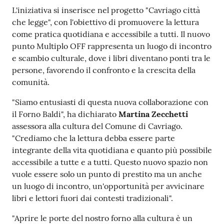
Per
L'iniziativa si inserisce nel progetto "Cavriago città
saperne
che legge", con l'obiettivo di promuovere la lettura
di
come pratica quotidiana e accessibile a tutti. Il nuovo
più
punto Multiplo OFF rappresenta un luogo di incontro
e scambio culturale, dove i libri diventano ponti tra le
persone, favorendo il confronto e la crescita della
comunità.
"Siamo entusiasti di questa nuova collaborazione con
il Forno Baldi", ha dichiarato
Martina Zecchetti
Contatti
assessora alla cultura del Comune di Cavriago.
e
"Crediamo che la lettura debba essere parte
orari
integrante della vita quotidiana e quanto più possibile
accessibile a tutte e a tutti. Questo nuovo spazio non
vuole essere solo un punto di prestito ma un anche
Seguici
un luogo di incontro, un'opportunità per avvicinare
su
libri e lettori fuori dai contesti tradizionali".
"Aprire le porte del nostro forno alla cultura è un