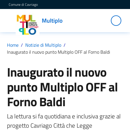
Vai al contenuto
Vai alla navigazione
Vai al footer
Comune di Cavriago
Multiplo
Multiplo
Centro
Cultura
Cavriago
Home
/
Notizie di Multiplo
/
Inaugurato il nuovo punto Multiplo OFF al Forno Baldi
Servizi
Inaugurato il nuovo
Salta al contenuto
punto Multiplo OFF al
C
a
Forno Baldi
t
a
La lettura si fa quotidiana e inclusiva grazie al 
l
o
progetto Cavriago Città che Legge