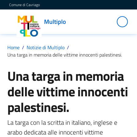
Vai al contenuto
Vai alla navigazione
Vai al footer
Comune di Cavriago
Multiplo
Multiplo
Centro
Cultura
Cavriago
Home
/
Notizie di Multiplo
/
Una targa in memoria delle vittime innocenti palestinesi.
Servizi
Una targa in memoria
Salta al contenuto
delle vittime innocenti
C
a
palestinesi.
t
a
La targa con la scritta in italiano, inglese e 
l
o
arabo dedicata alle innocenti vittime 