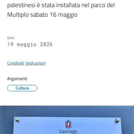
g
palestinesi è stata installata nel parco del 
o
Multiplo sabato 16 maggio
Eventi
Data
:
Corsi
19 maggio 2026
Condividi
Vedi azioni
Progetti
Argomenti
Cultura
Partecipa
Sostieni