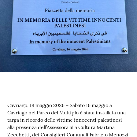
Per
saperne
di
più
Contatti
e
orari
Contenuto
Cavriago, 18 maggio 2026 – Sabato 16 maggio a
Cavriago nel Parco del Multiplo è stata installata una
Seguici
targa in ricordo delle vittime innocenti palestinesi
su
alla presenza dell’Assessora alla Cultura Martina
Zecchetti, dei Consiglieri Comunali Fabrizio Menozzi