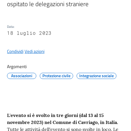
g
ospitato le delegazioni straniere
o
Eventi
Data
:
18 luglio 2023
Corsi
Condividi
Vedi azioni
Progetti
Argomenti
Associazioni
Protezione civile
Integrazione sociale
Partecipa
Sostieni
Contenuto
L'evento si è svolto in tre giorni (dal 13 al 15
novembre 2023) nel Comune di Cavriago, in Italia.
Tutte le attività dell'evento si sono svolte in loco. Le