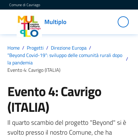
Vai al contenuto
Vai alla navigazione
Vai al footer
Comune di Cavriago
Multiplo
Multiplo
Centro
Cultura
Cavriago
Home
/
Progetti
/
Direzione Europa
/
"Beyond Covid-19": sviluppo delle comunità rurali dopo
/
la pandemia
Servizi
Evento 4: Cavrigo (ITALIA)
Evento 4: Cavrigo
Salta al contenuto
C
(ITALIA)
a
t
a
Il quarto scambio del progetto "Beyond" si è 
l
svolto presso il nostro Comune, che ha 
o