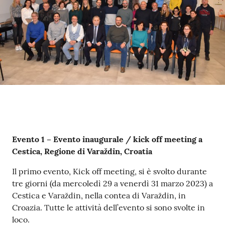
Per
saperne
di
più
Contatti
e
Contenuto
Evento 1 – Evento inaugurale / kick off meeting a
orari
Cestica, Regione di Varaždin, Croatia
Il primo evento, Kick off meeting, si è svolto durante
tre giorni (da mercoledì 29 a venerdì 31 marzo 2023) a
Seguici
Cestica e Varaždin, nella contea di Varaždin, in
su
Croazia. Tutte le attività dell’evento si sono svolte in
loco.