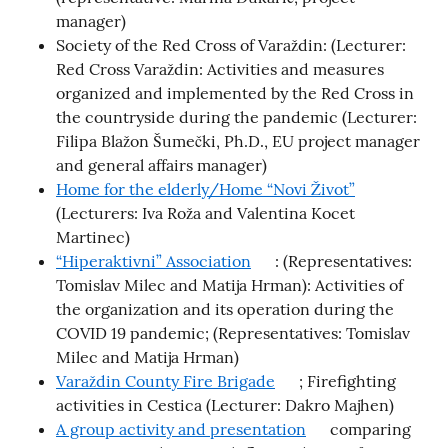
manager)
Society of the Red Cross of Varaždin: (Lecturer:
Red Cross Varaždin: Activities and measures
organized and implemented by the Red Cross in
the countryside during the pandemic (Lecturer:
Filipa Blažon Šumečki, Ph.D., EU project manager
and general affairs manager)
Home for the elderly/Home “Novi Život”
(Lecturers: Iva Roža and Valentina Kocet
Martinec)
“Hiperaktivni” Association
: (Representatives:
Tomislav Milec and Matija Hrman): Activities of
the organization and its operation during the
COVID 19 pandemic; (Representatives: Tomislav
Milec and Matija Hrman)
Varaždin County Fire Brigade
; Firefighting
activities in Cestica (Lecturer: Dakro Majhen)
A group activity and presentation
comparing