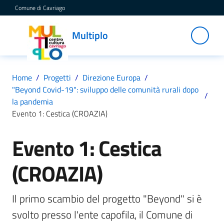
Vai al contenuto
Vai alla navigazione
Vai al footer
Comune di Cavriago
Multiplo
Multiplo
Centro
Cultura
Cavriago
Home
/
Progetti
/
Direzione Europa
/
"Beyond Covid-19": sviluppo delle comunità rurali dopo
/
la pandemia
Servizi
Evento 1: Cestica (CROAZIA)
Evento 1: Cestica
Salta al contenuto
C
(CROAZIA)
a
t
a
Il primo scambio del progetto "Beyond" si è 
l
svolto presso l'ente capofila, il Comune di 
o