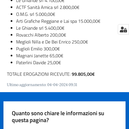
Le Ghiande srl 4.100,00€
Per
ACTF Sanità Amica srl 2.800,00€
saperne
O.M.G. srl 5.000,00€
di
Arti Grafiche Reggiane e Lai spa 15.000,00€
più
Le Ghiande srl 5.400,00€
Rovacchi Alberto 200,00€
Meglioli Nilla e De Bei Enrico 250,00€
Puglioli Emilio 300,00€
Magnani Janette 65,00€
Paterlini Davide 25,00€
Contatti
TOTALE EROGAZIONI RICEVUTE:
99.805,00€
e
orari
Ultimo aggiornamento
:
04-04-2024 09:31
Seguici
Quanto sono chiare le informazioni su
su
questa pagina?