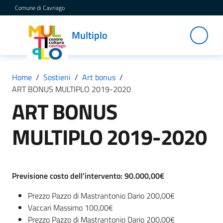
Vai al contenuto
Vai alla navigazione
Vai al footer
Comune di Cavriago
Multiplo
Multiplo
Centro
Cultura
Cavriago
Home
/
Sostieni
/
Art bonus
/
ART BONUS MULTIPLO 2019-2020
ART BONUS
Servizi
MULTIPLO 2019-2020
C
a
Previsione costo dell’intervento: 90.000,00€
t
a
Prezzo Pazzo di Mastrantonio Dario 200,00€
l
Vaccari Massimo 100,00€
o
Prezzo Pazzo di Mastrantonio Dario 200,00€