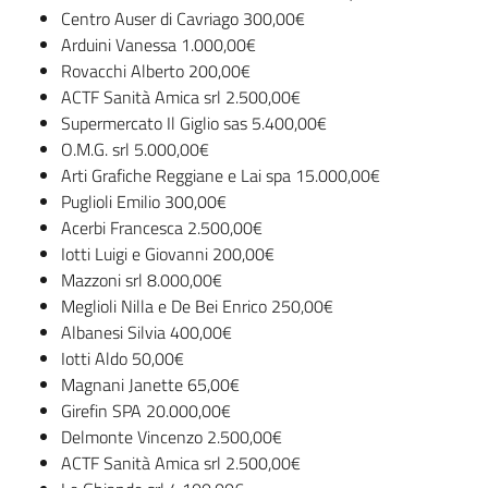
g
Centro Auser di Cavriago 300,00€
o
Arduini Vanessa 1.000,00€
Rovacchi Alberto 200,00€
Eventi
ACTF Sanità Amica srl 2.500,00€
Supermercato Il Giglio sas 5.400,00€
O.M.G. srl 5.000,00€
Corsi
Arti Grafiche Reggiane e Lai spa 15.000,00€
Puglioli Emilio 300,00€
Acerbi Francesca 2.500,00€
Progetti
Iotti Luigi e Giovanni 200,00€
Mazzoni srl 8.000,00€
Meglioli Nilla e De Bei Enrico 250,00€
Partecipa
Albanesi Silvia 400,00€
Iotti Aldo 50,00€
Magnani Janette 65,00€
Girefin SPA 20.000,00€
Sostieni
Delmonte Vincenzo 2.500,00€
ACTF Sanità Amica srl 2.500,00€